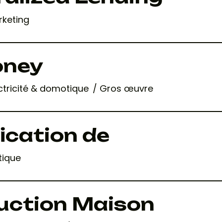
rketing
oney
ctricité & domotique
Gros œuvre
fication de
tique
uction Maison