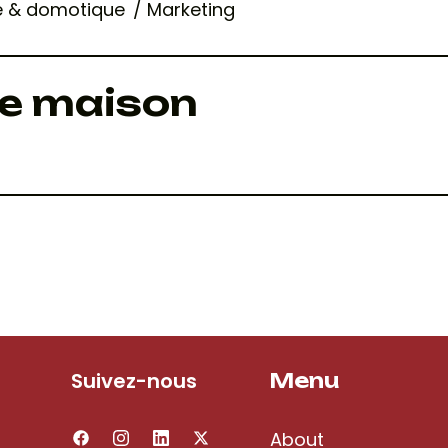
ité & domotique
Marketing
re maison
Suivez-nous
Menu
About