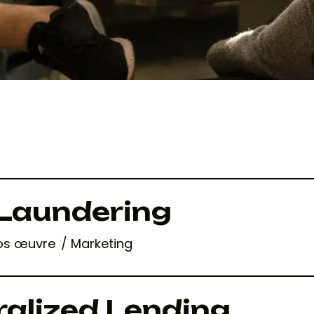
Laundering
os œuvre
Marketing
alized Lending